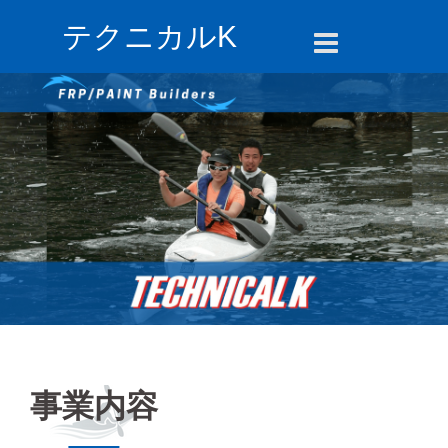
コ
テクニカルK
ン
テ
ン
ツ
へ
ス
キ
ッ
プ
事業内容