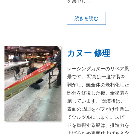
を集中し…
続きを読む
カヌー 修理
レーシングカヌーのリペア風
景です。 写真は一度塗装を
剥がし、艇全体の老朽化した
部分を修復した後、全塗装を
施しています。 塗装後は、
表面の凸凹をバフがけ作業に
てツルツルにします。スピー
ドを重視する艇は、推進力を
上げるため表面仕上げも入念