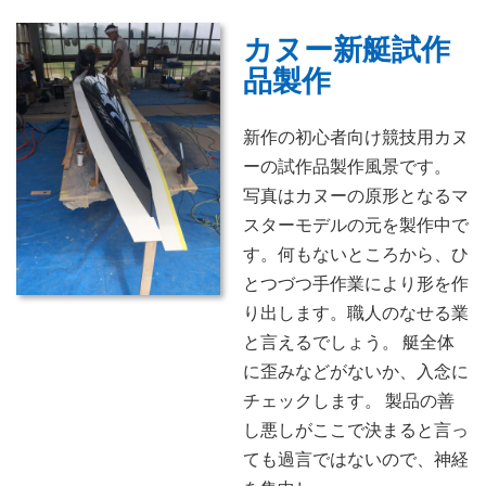
カヌー新艇試作
品製作
新作の初心者向け競技用カヌ
ーの試作品製作風景です。
写真はカヌーの原形となるマ
スターモデルの元を製作中で
す。何もないところから、ひ
とつづつ手作業により形を作
り出します。職人のなせる業
と言えるでしょう。 艇全体
に歪みなどがないか、入念に
チェックします。 製品の善
し悪しがここで決まると言っ
ても過言ではないので、神経