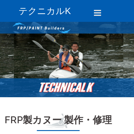
コ
テクニカルK
ン
テ
ン
ツ
へ
ス
キ
ッ
プ
FRP製カヌー 製作・修理