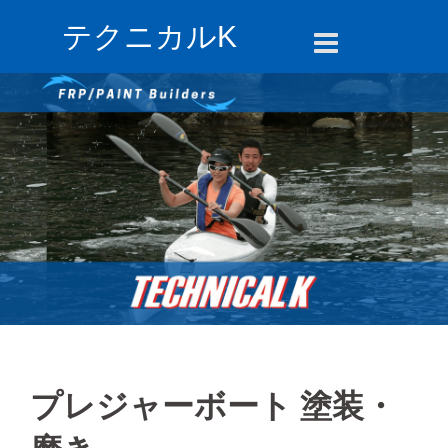
コ
テクニカルK
ン
テ
ン
ツ
へ
ス
キ
ッ
プ
プレジャーボート 塗装・