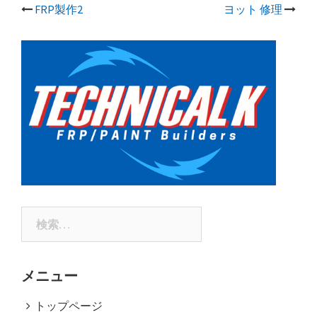
FRP製作2
ヨット 修理
投
稿
ナ
ビ
ゲ
ー
シ
ョ
ン
検
索:
メニュー
トップページ